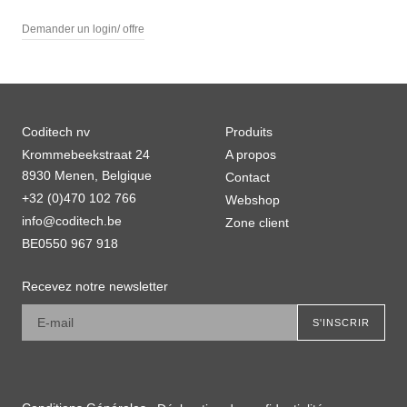
Demander un login/ offre
Coditech nv
Produits
Krommebeekstraat 24
A propos
8930 Menen,
Belgique
Contact
+32 (0)470 102 766
Webshop
info@coditech.be
Zone client
BE0550 967 918
Recevez notre newsletter
Leave
S'INSCRIR
this
field
blank