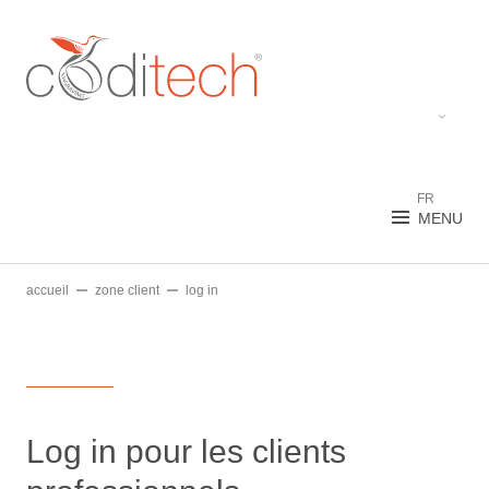
FR
MENU
NL
EN
accueil
zone client
log in
ES
Log in pour les clients